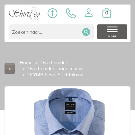
0
Menu
Home
Overhemden
<
Overhemden lange mouw
OLYMP Level 5 lichtblauw