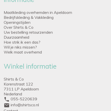
Maatkleding overhemden in Apeldoorn
Bedrijfskleding & Vakkleding
Openingstijden
Over Shirts & Co
Uw bestelling retourzenden
Duurzaamheid
Hoe strik ik een das?
Wil je niks missen?
Welk maat overhemd
Winkel informatie
Shirts & Co
Korenstraat 122
7311 LP Apeldoorn
Nederland
phone
055-5220639
mail
info@shirtsco.nl
Contact