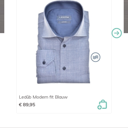
Ledûb Modern fit Blauw
O
€ 89,95
€ 