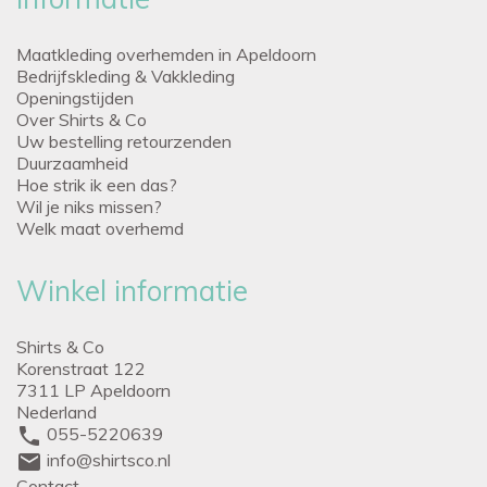
Maatkleding overhemden in Apeldoorn
Bedrijfskleding & Vakkleding
Openingstijden
Over Shirts & Co
Uw bestelling retourzenden
Duurzaamheid
Hoe strik ik een das?
Wil je niks missen?
Welk maat overhemd
Winkel informatie
Shirts & Co
Korenstraat 122
7311 LP Apeldoorn
Nederland
phone
055-5220639
mail
info@shirtsco.nl
Contact