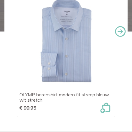
OLYMP herenshirt modern fit streep blauw
Le
wit stretch
€ 
€ 99,95