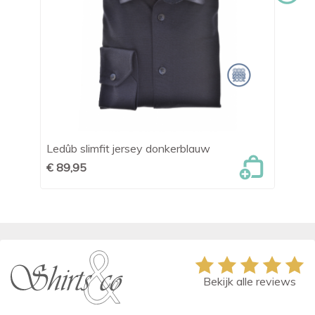
it
Ledûb slimfit jersey donkerblauw
OL
€ 89,95
€ 
Bekijk alle reviews