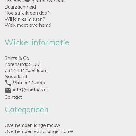
Uw bestelling retourzenden
Duurzaamheid
Hoe strik ik een das?
Wil je niks missen?
Welk maat overhemd
Winkel informatie
Shirts & Co
Korenstraat 122
7311 LP Apeldoorn
Nederland
phone
055-5220639
mail
info@shirtsco.nl
Contact
Categorieën
Overhemden lange mouw
Overhemden extra lange mouw