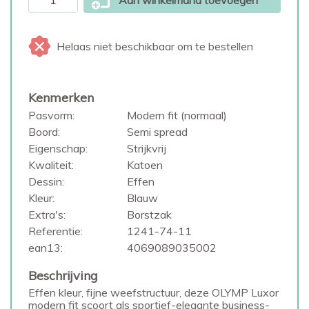
Aan winkelmand toevoegen
Helaas niet beschikbaar om te bestellen
Kenmerken
Pasvorm:
Modern fit (normaal)
Boord:
Semi spread
Eigenschap:
Strijkvrij
Kwaliteit:
Katoen
Dessin:
Effen
Kleur:
Blauw
Extra's:
Borstzak
Referentie:
1241-74-11
ean13:
4069089035002
Beschrijving
Effen kleur, fijne weefstructuur, deze OLYMP Luxor
modern fit scoort als sportief-elegante business-