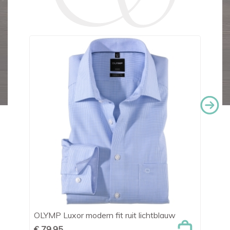
OLYMP Luxor modern fit ruit lichtblauw
Ha
€ 79,95
€ 