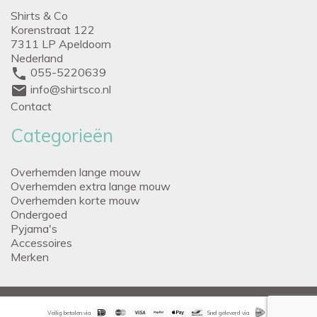
Shirts & Co
Korenstraat 122
7311 LP Apeldoorn
Nederland
phone
055-5220639
mail
info@shirtsco.nl
Contact
Categorieën
Overhemden lange mouw
Overhemden extra lange mouw
Overhemden korte mouw
Ondergoed
Pyjama's
Accessoires
Merken
Veilig betalen via
Snel geleverd via