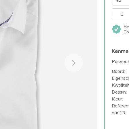
Be
Gr
Kenme
Pasvorm
Next
Boord:
Eigensc
Kwaliteit
Dessin:
Kleur:
Referent
ean13: