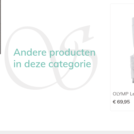
Ledûb polo longsleeve modern fit
OLYMP Lev

Snel bekijken
blauw
€ 69,95
€ 79,95