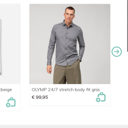
tbeige
OLYMP 24/7 stretch body fit grijs
Led

Snel bekijken
bl
€ 99,95
€ 