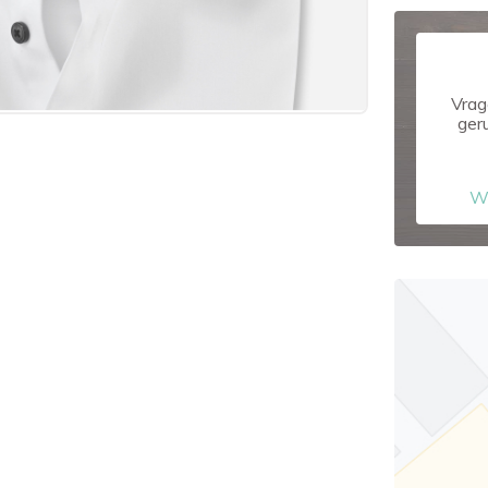
Vrag
ger
W