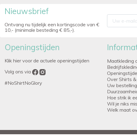
Nieuwsbrief
Ontvang nu tijdelijk een kortingscode van €
10,- (minimale besteding € 85,-).
Openingstijden
Informat
Klik hier voor de actuele openingstijden
Maatkleding 
Bedrijfskledi
Volg ons via
Openingstijd
Over Shirts &
#NoShirtNoGlory
Uw bestellin
Duurzaamhei
Hoe strik ik 
Wil je niks m
Welk maat o