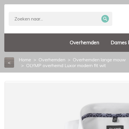
Overhemden
Dames 
Home
Overhemden
Overhemden lange mouw
<
OLYMP overhemd Luxor modern fit wit