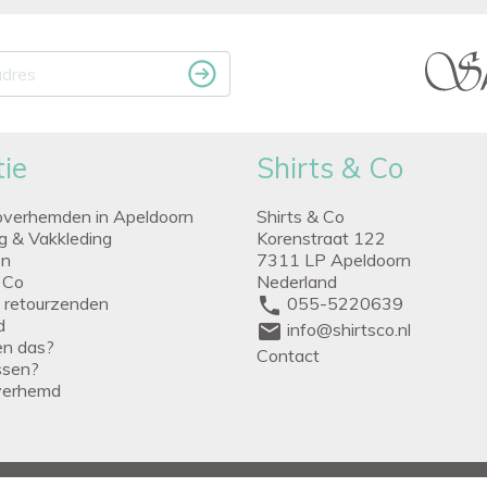
ie
Shirts & Co
overhemden in Apeldoorn
Shirts & Co
ng & Vakkleding
Korenstraat 122
en
7311 LP Apeldoorn
 Co
Nederland
g retourzenden
phone
055-5220639
d
mail
info@shirtsco.nl
een das?
Contact
issen?
verhemd