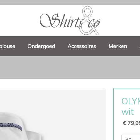
blouse
Ondergoed
Accessoires
Merken
OLYM
wit
€ 79,9