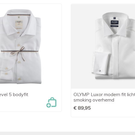
el 5 bodyfit
OLYMP Luxor modern fit lich

Snel bekijken

Snel bekijken
smoking overhemd
€ 89,95