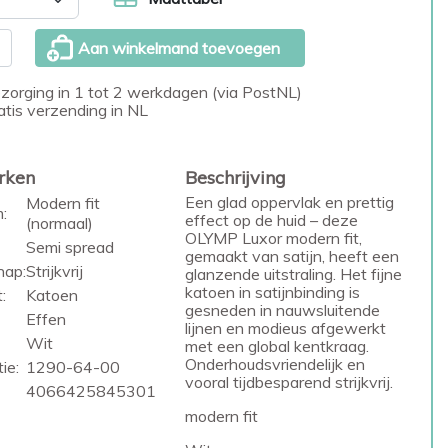
Aan winkelmand toevoegen
zorging in 1 tot 2 werkdagen (via PostNL)
atis verzending in NL
rken
Beschrijving
Een glad oppervlak en prettig
Modern fit
:
effect op de huid – deze
(normaal)
OLYMP Luxor modern fit,
Semi spread
gemaakt van satijn, heeft een
hap:
Strijkvrij
glanzende uitstraling. Het fijne
katoen in satijnbinding is
:
Katoen
gesneden in nauwsluitende
Effen
lijnen en modieus afgewerkt
Wit
met een global kentkraag.
Onderhoudsvriendelijk en
ie:
1290-64-00
vooral tijdbesparend strijkvrij.
4066425845301
modern fit