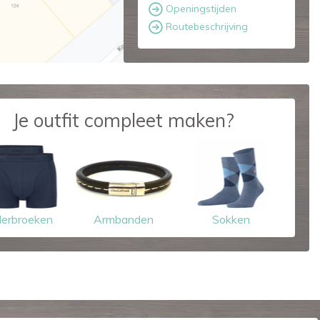
Openingstijden
Routebeschrijving
Je outfit compleet maken?
erbroeken
Armbanden
Sokken