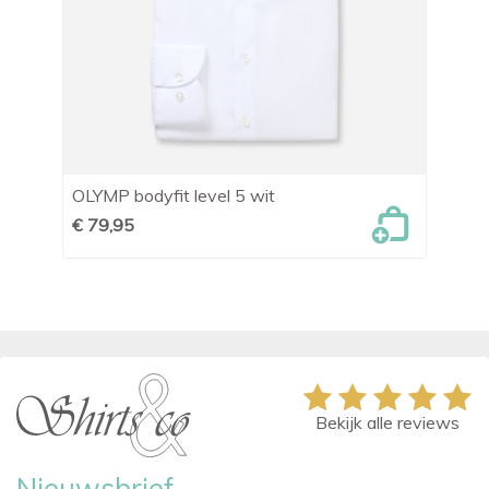
t
OLYMP bodyfit level 5 wit
Bl
€ 79,95
€ 
Bekijk alle reviews
Nieuwsbrief