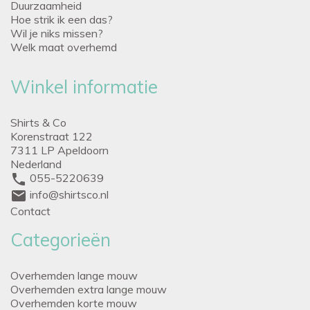
Duurzaamheid
Hoe strik ik een das?
Wil je niks missen?
Welk maat overhemd
Winkel informatie
Shirts & Co
Korenstraat 122
7311 LP Apeldoorn
Nederland
phone
055-5220639
mail
info@shirtsco.nl
Contact
Categorieën
Overhemden lange mouw
Overhemden extra lange mouw
Overhemden korte mouw