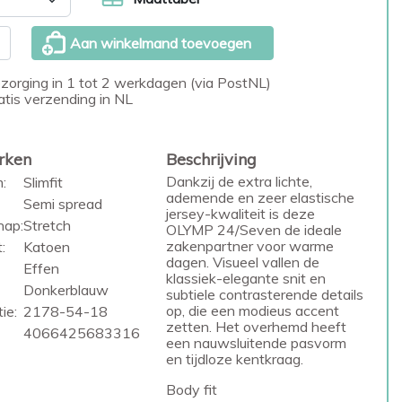
Aan winkelmand toevoegen
zorging in 1 tot 2 werkdagen (via PostNL)
atis verzending in NL
rken
Beschrijving
Dankzij de extra lichte,
:
Slimfit
ademende en zeer elastische
Semi spread
jersey-kwaliteit is deze
hap:
Stretch
OLYMP 24/Seven de ideale
zakenpartner voor warme
:
Katoen
dagen. Visueel vallen de
Effen
klassiek-elegante snit en
Donkerblauw
subtiele contrasterende details
op, die een modieus accent
ie:
2178-54-18
zetten. Het overhemd heeft
4066425683316
een nauwsluitende pasvorm
en tijdloze kentkraag.
Body fit