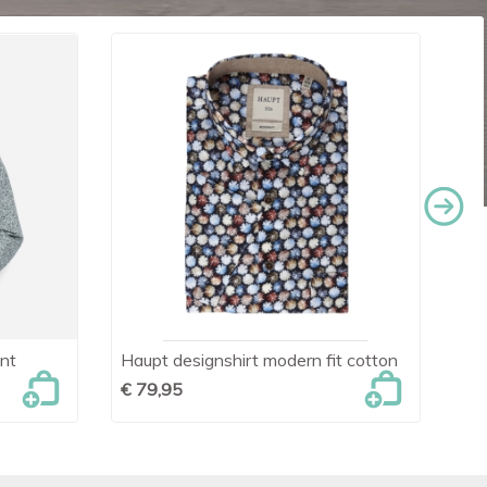
nt
Haupt designshirt modern fit cotton
OL

Snel bekijken
€ 79,95
€ 