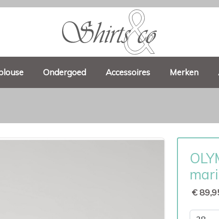
blouse
Ondergoed
Accessoires
Merken
OLYM
mar
€ 89,9