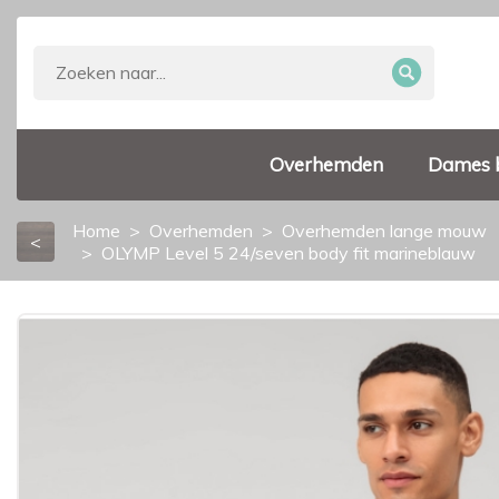
Overhemden
Dames 
Home
Overhemden
Overhemden lange mouw
<
OLYMP Level 5 24/seven body fit marineblauw