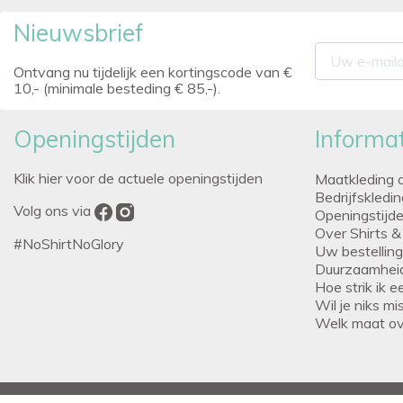
Nieuwsbrief
Ontvang nu tijdelijk een kortingscode van €
10,- (minimale besteding € 85,-).
Openingstijden
Informat
Klik hier voor de actuele openingstijden
Maatkleding 
Bedrijfskledi
Volg ons via
Openingstijd
Over Shirts &
#NoShirtNoGlory
Uw bestellin
Duurzaamhei
Hoe strik ik 
Wil je niks m
Welk maat o