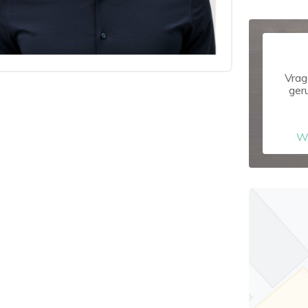
Vrag
ger
W