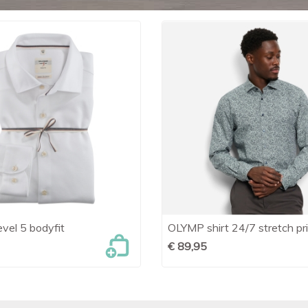
el 5 bodyfit
OLYMP shirt 24/7 stretch pri

Snel bekijken

Snel bekijken
€ 89,95