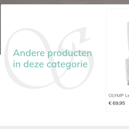
uw
Ledûb Slim fit Wit linnen
OLYMP Lev

Snel bekijken
€ 89,95
€ 69,95