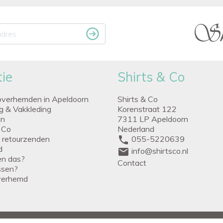
ie
Shirts & Co
overhemden in Apeldoorn
Shirts & Co
ng & Vakkleding
Korenstraat 122
en
7311 LP Apeldoorn
 Co
Nederland
g retourzenden
phone
055-5220639
d
mail
info@shirtsco.nl
een das?
Contact
issen?
verhemd