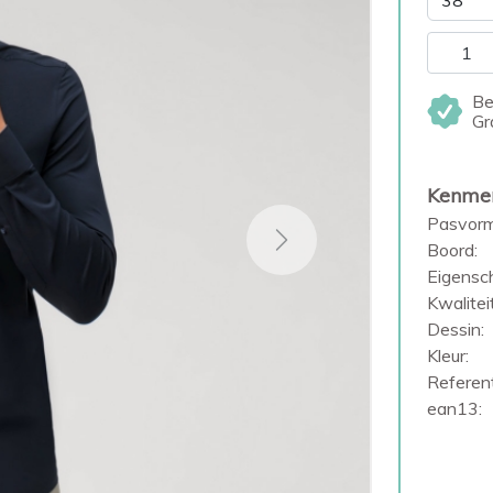
Be
Gr
Kenme
Pasvorm
Next
Boord:
Eigensc
Kwaliteit
Dessin:
Kleur:
Referent
ean13: