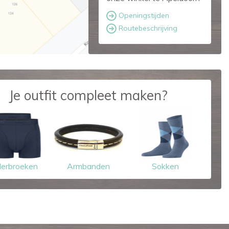
Openingstijden
Routebeschrijving
Je outfit compleet maken?
erbroeken
Armbanden
Sokken