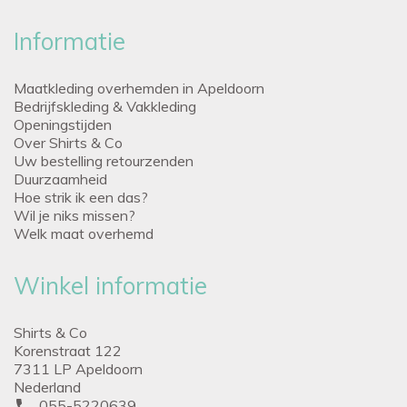
Informatie
Maatkleding overhemden in Apeldoorn
Bedrijfskleding & Vakkleding
Openingstijden
Over Shirts & Co
Uw bestelling retourzenden
Duurzaamheid
Hoe strik ik een das?
Wil je niks missen?
Welk maat overhemd
Winkel informatie
Shirts & Co
Korenstraat 122
7311 LP Apeldoorn
Nederland
phone
055-5220639