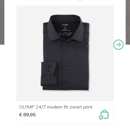
OLYMP 24/7 modern fit zwart print
OL
€ 89,95
€ 