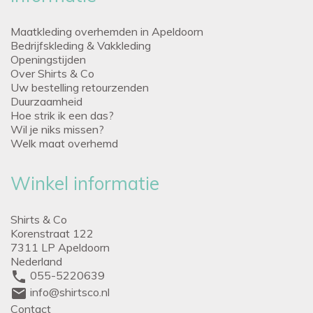
Maatkleding overhemden in Apeldoorn
Bedrijfskleding & Vakkleding
Openingstijden
Over Shirts & Co
Uw bestelling retourzenden
Duurzaamheid
Hoe strik ik een das?
Wil je niks missen?
Welk maat overhemd
Winkel informatie
Shirts & Co
Korenstraat 122
7311 LP Apeldoorn
Nederland
phone
055-5220639
mail
info@shirtsco.nl
Contact