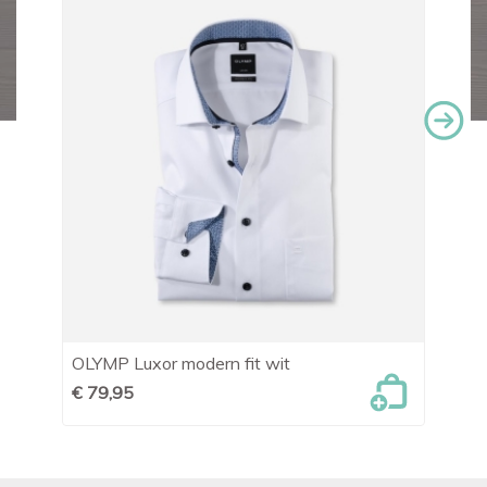
OLYMP Luxor modern fit wit
OL
€ 79,95
€ 