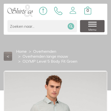
0
Menu
Home
Overhemden
<
Overhemden lange mouw
OLYMP Level 5 Body Fit Groen