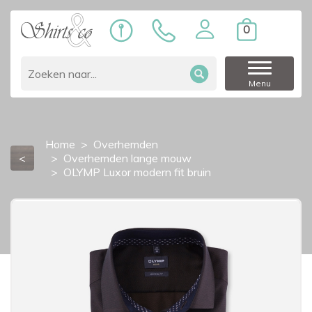
0
Menu
Home
Overhemden
<
Overhemden lange mouw
OLYMP Luxor modern fit bruin