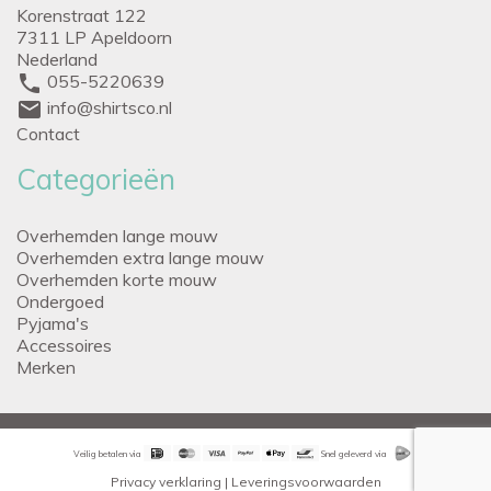
Korenstraat 122
7311 LP Apeldoorn
Nederland
phone
055-5220639
mail
info@shirtsco.nl
Contact
Categorieën
Overhemden lange mouw
Overhemden extra lange mouw
Overhemden korte mouw
Ondergoed
Pyjama's
Accessoires
Merken
Veilig betalen via
Snel geleverd via
Privacy verklaring
|
Leveringsvoorwaarden