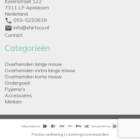
Korenstraat 122
7311 LP Apeldoorn
Nederland
phone
055-5220639
mail
info@shirtsco.nl
Contact
Categorieën
Overhemden lange mouw
Overhemden extra lange mouw
Overhemden korte mouw
Ondergoed
Pyjama's
Accessoires
Merken
Veilig betalen via
Snel geleverd via
Privacy verklaring
|
Leveringsvoorwaarden