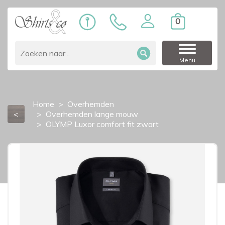
0
Menu
Home
Overhemden
<
Overhemden lange mouw
OLYMP Luxor comfort fit zwart