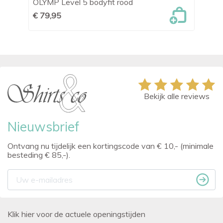
OLYMP Level 5 bodyfit rood
OL
€ 79,95
€ 
Bekijk alle reviews
Nieuwsbrief
Ontvang nu tijdelijk een kortingscode van € 10,- (minimale
besteding € 85,-).
Klik hier voor de actuele openingstijden