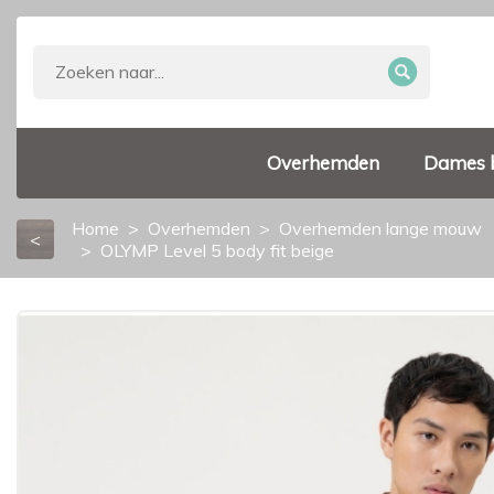
Overhemden
Dames 
Home
Overhemden
Overhemden lange mouw
<
OLYMP Level 5 body fit beige