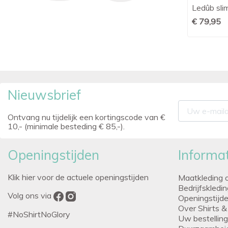
Ledûb overhemd modern fit print
Ledûb slim

Snel bekijken
bruin
€ 79,95
€ 89,95
Nieuwsbrief
Ontvang nu tijdelijk een kortingscode van €
10,- (minimale besteding € 85,-).
Openingstijden
Informat
Klik hier voor de actuele openingstijden
Maatkleding 
Bedrijfskledi
Volg ons via
Openingstijd
Over Shirts &
#NoShirtNoGlory
Uw bestellin