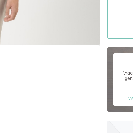
Vrag
ger
W