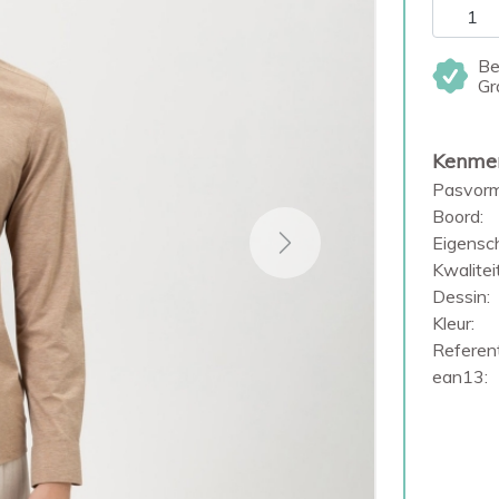
Be
Gr
Kenme
Pasvorm
Boord:
Eigensc
Next
Kwaliteit
Dessin:
Kleur:
Referent
ean13: