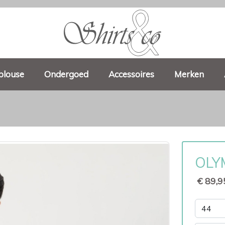
blouse
Ondergoed
Accessoires
Merken
OLYM
€ 89,9