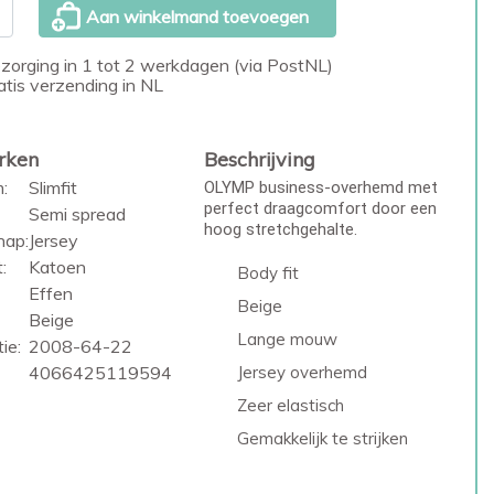
Aan winkelmand toevoegen
zorging in 1 tot 2 werkdagen (via PostNL)
atis verzending in NL
rken
Beschrijving
:
Slimfit
OLYMP business-overhemd met
perfect draagcomfort door een
Semi spread
hoog stretchgehalte.
hap:
Jersey
:
Katoen
Body fit
Effen
Beige
Beige
Lange mouw
ie:
2008-64-22
4066425119594
Jersey overhemd
Zeer elastisch
Gemakkelijk te strijken