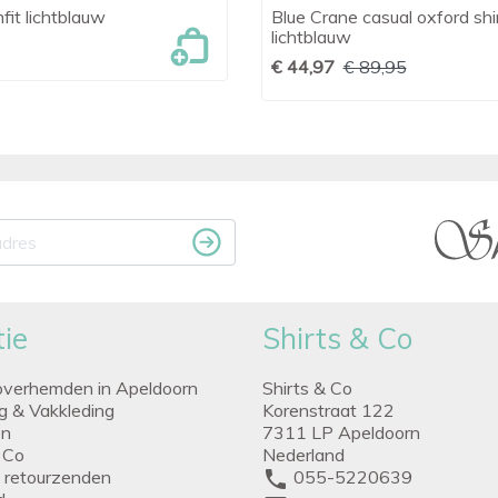
fit lichtblauw
Blue Crane casual oxford shi

Snel bekijken

Snel bekijken
lichtblauw
€ 44,97
€ 89,95
ie
Shirts & Co
overhemden in Apeldoorn
Shirts & Co
ng & Vakkleding
Korenstraat 122
en
7311 LP Apeldoorn
 Co
Nederland
g retourzenden
phone
055-5220639