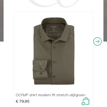
OLYMP shirt modern fit stretch olijfgroen
Le
€ 79,95
€ 