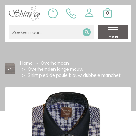
0
Menu
Home
Overhemden
<
Overhemden lange mouw
Shirt pied de poule blauw dubbele manchet