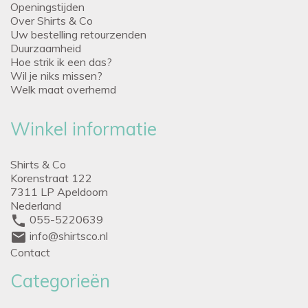
Openingstijden
Over Shirts & Co
Uw bestelling retourzenden
Duurzaamheid
Hoe strik ik een das?
Wil je niks missen?
Welk maat overhemd
Winkel informatie
Shirts & Co
Korenstraat 122
7311 LP Apeldoorn
Nederland
phone
055-5220639
mail
info@shirtsco.nl
Contact
Categorieën