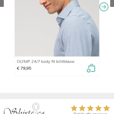
OLYMP 24/7 body fit lichtblauw
Le
un
€ 79,95
€ 