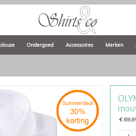
blouse
Ondergoed
Accessoires
Merken
OLYM
mou
€ 69,9