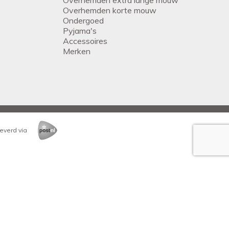
Overhemden korte mouw
Ondergoed
Pyjama's
Accessoires
Merken
everd via