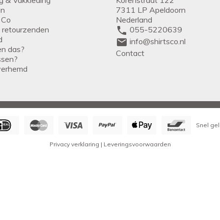
en
7311 LP Apeldoorn
 Co
Nederland
g retourzenden
phone
055-5220639
d
mail
info@shirtsco.nl
een das?
Contact
issen?
verhemd
Snel gel
Privacy verklaring
|
Leveringsvoorwaarden