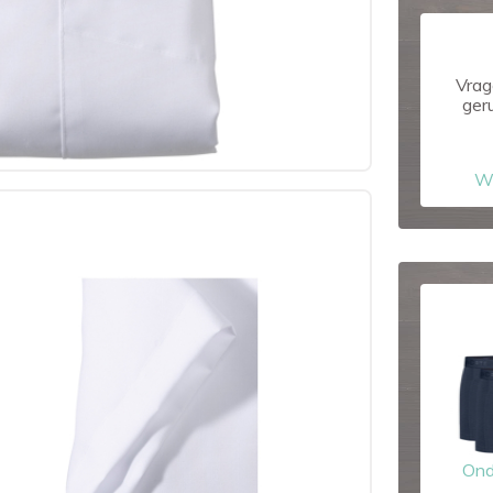
Vrag
ger
W
Ond