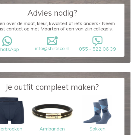
Advies nodig?
en over de maat, kleur, kwaliteit of iets anders? Neem
ust contact op met Maarten of een van zijn collega’s:
info@shirtsco.nl
055 - 522 06 39
hatsApp
Je outfit compleet maken?
erbroeken
Armbanden
Sokken