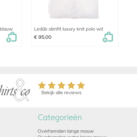
tblauw
Ledûb slimfit luxury knit polo wit
OL

Snel bekijken
€ 95,00
€ 
Bekijk alle reviews
Categorieën
Overhemden lange mouw
Overhemden extra lange mouw