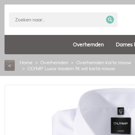
Overhemden
Dames 
Home
Overhemden
Overhemden korte mouw
<
OLYMP Luxor modern fit wit korte mouw