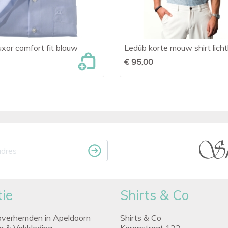
or comfort fit blauw
Ledûb korte mouw shirt lich

Snel bekijken

Snel bekijken
€ 95,00
ie
Shirts & Co
overhemden in Apeldoorn
Shirts & Co
ng & Vakkleding
Korenstraat 122