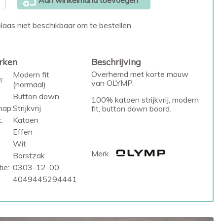
Aan winkelmand toevoegen
laas niet beschikbaar om te bestellen
rken
Beschrijving
Overhemd met korte mouw
Modern fit
:
van OLYMP.
(normaal)
Button down
100% katoen strijkvrij, modern
hap:
Strijkvrij
fit, button down boord.
:
Katoen
Effen
Wit
Merk
Borstzak
ie:
0303-12-00
4049445294441