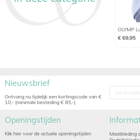
t
Ledûb modern fit korte mouw
OLYMP Lux

Snel bekijken
lichtgroen
€ 69,95
€ 95,00
Nieuwsbrief
Ontvang nu tijdelijk een kortingscode van €
10,- (minimale besteding € 85,-).
Openingstijden
Informat
Klik hier voor de actuele openingstijden
Maatkleding 
Bedrijfskledi