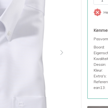
He
Kenme
Pasvorm
Boord:
Eigensc
Next
Kwaliteit
Dessin:
Kleur:
Extra's:
Referent
ean13: