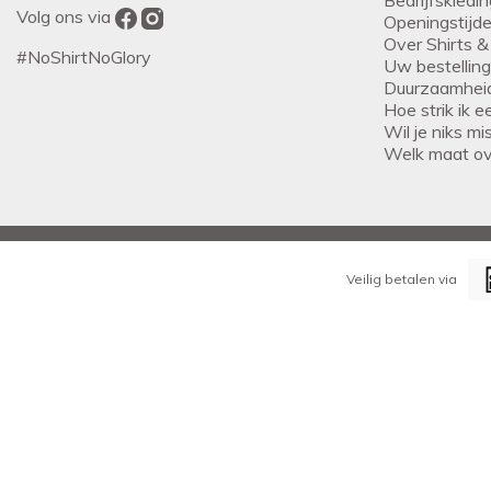
Volg ons via
Openingstijd
Over Shirts &
#NoShirtNoGlory
Uw bestellin
Duurzaamhei
Hoe strik ik 
Wil je niks m
Welk maat o
Veilig betalen via