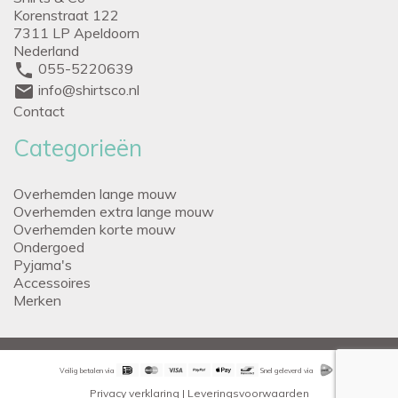
Korenstraat 122
7311 LP Apeldoorn
Nederland
phone
055-5220639
mail
info@shirtsco.nl
Contact
Categorieën
Overhemden lange mouw
Overhemden extra lange mouw
Overhemden korte mouw
Ondergoed
Pyjama's
Accessoires
Merken
Veilig betalen via
Snel geleverd via
Privacy verklaring
|
Leveringsvoorwaarden