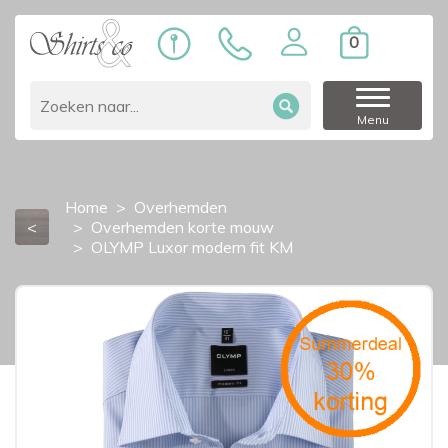
0
Menu
Home
Overhemden
<
Overhemden korte mouw
OLYMP Luxor modern fit KM