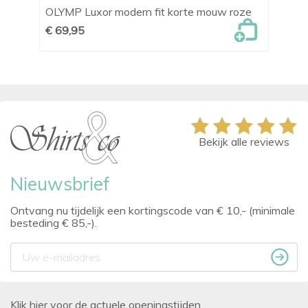
ouw
OLYMP Luxor modern fit korte mouw roze
OL
€ 69,95
€ 
Bekijk alle reviews
Nieuwsbrief
Ontvang nu tijdelijk een kortingscode van € 10,- (minimale
besteding € 85,-).
Klik hier voor de actuele openingstijden