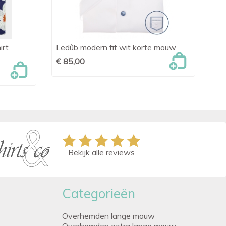
irt
Ledûb modern fit wit korte mouw
Le

Snel bekijken
Bl
€ 85,00
€ 
Bekijk alle reviews
Categorieën
Overhemden lange mouw
Overhemden extra lange mouw