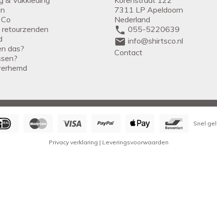
en
7311 LP Apeldoorn
 Co
Nederland
g retourzenden
phone
055-5220639
d
mail
info@shirtsco.nl
een das?
Contact
issen?
verhemd
Snel gel
Privacy verklaring
|
Leveringsvoorwaarden