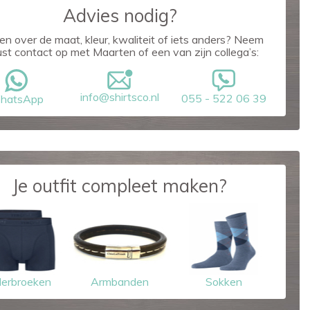
Advies nodig?
en over de maat, kleur, kwaliteit of iets anders? Neem
ust contact op met Maarten of een van zijn collega’s:
info@shirtsco.nl
055 - 522 06 39
hatsApp
Je outfit compleet maken?
erbroeken
Armbanden
Sokken