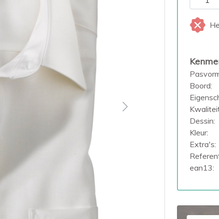
He
Kenme
Pasvorm
Boord:
Eigensc
Kwaliteit
Next
Dessin:
Kleur:
Extra's:
Referent
ean13: