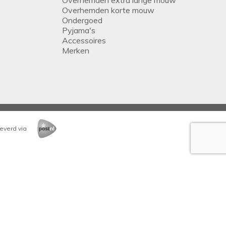
Overhemden korte mouw
Ondergoed
Pyjama's
Accessoires
Merken
everd via