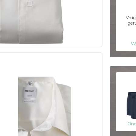
Vrag
ger
W
Ond