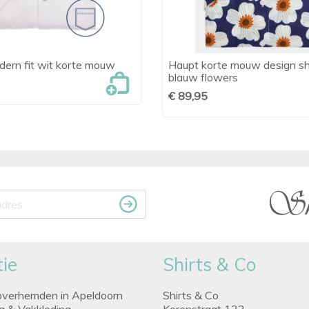
ern fit wit korte mouw
Haupt korte mouw design sh

Snel bekijken

Snel bekijken
blauw flowers
€ 89,95
ie
Shirts & Co
overhemden in Apeldoorn
Shirts & Co
ng & Vakkleding
Korenstraat 122