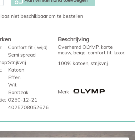
Aan winkelmand toevoegen
laas niet beschikbaar om te bestellen
rken
Beschrijving
Overhemd OLYMP, korte
:
Comfort fit ( wijd)
mouw, beige, comfort fit, luxor.
Semi spread
hap:
Strijkvrij
100% katoen, strijkvrij.
:
Katoen
Effen
Wit
Merk
Borstzak
ie:
0250-12-21
4025708052676