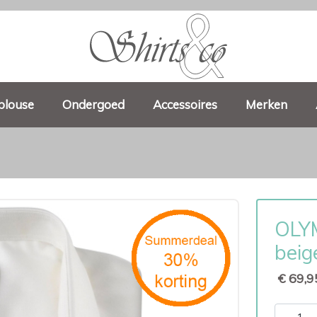
blouse
Ondergoed
Accessoires
Merken
OLYM
beig
€ 69,9