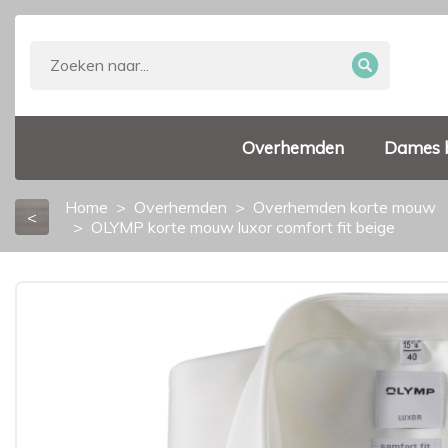
Overhemden
Dames 
Home
Overhemden
Overhemden korte mouw
<
OLYMP korte mouw luxor comfort fit beige