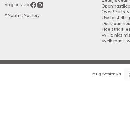
Volg ons via
Openingstijd
Over Shirts &
#NoShirtNoGlory
Uw bestellin
Duurzaamhei
Hoe strik ik 
Wil je niks m
Welk maat o
Veilig betalen via