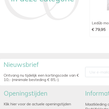
OLYMP stretch shirt korte mouw
Ledûb mod

Snel bekijken
blauw print
€ 79,95
€ 89,95
Nieuwsbrief
Ontvang nu tijdelijk een kortingscode van €
10,- (minimale besteding € 85,-).
Openingstijden
Informat
Klik hier voor de actuele openingstijden
Maatkleding 
Bedrijfskledi