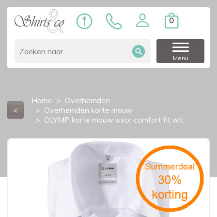
0
Menu
Home
Overhemden
<
Overhemden korte mouw
OLYMP korte mouw luxor comfort fit wit