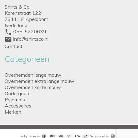
Shirts & Co
Korenstraat 122
7311 LP Apeldoorn
Nederland
phone
055-5220639
mail
info@shirtsco.nl
Contact
Categorieën
Overhemden lange mouw
Overhemden extra lange mouw
Overhemden korte mouw
Ondergoed
Pyjama's
Accessoires
Merken
Veilig betalen via
Snel geleverd via