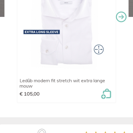
Ledûb modern fit stretch wit extra lange
OL
mouw
zw
€ 105,00
€ 