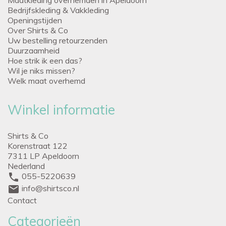
Bedrijfskleding & Vakkleding
Openingstijden
Over Shirts & Co
Uw bestelling retourzenden
Duurzaamheid
Hoe strik ik een das?
Wil je niks missen?
Welk maat overhemd
Winkel informatie
Shirts & Co
Korenstraat 122
7311 LP Apeldoorn
Nederland
phone
055-5220639
mail
info@shirtsco.nl
Contact
Categorieën