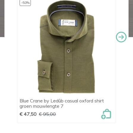
-50%
Blue Crane by Ledûb casual oxford shirt
Le
groen mouwlengte 7
€ 
€ 47,50
€ 95,00