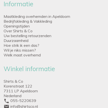
Informatie
Maatkleding overhemden in Apeldoorn
Bedrijfskleding & Vakkleding
Openingstijden
Over Shirts & Co
Uw bestelling retourzenden
Duurzaamheid
Hoe strik ik een das?
Wil je niks missen?
Welk maat overhemd
Winkel informatie
Shirts & Co
Korenstraat 122
7311 LP Apeldoorn
Nederland
phone
055-5220639
mail
info@shirtsco.nl