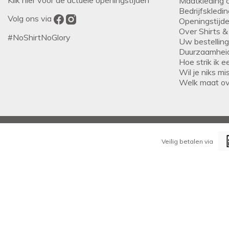
Klik hier voor de actuele openingstijden
Maatkleding 
Bedrijfskledi
Volg ons via
Openingstijd
Over Shirts &
#NoShirtNoGlory
Uw bestellin
Duurzaamhei
Hoe strik ik 
Wil je niks m
Welk maat o
Veilig betalen via