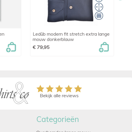
en
Ledûb modern fit stretch extra lange
Led

Snel bekijken
mouw donkerblauw
€ 
€ 79,95
Bekijk alle reviews
Categorieën