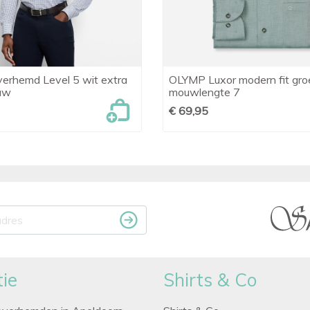
erhemd Level 5 wit extra
OLYMP Luxor modern fit gro

Snel bekijken

Snel bekijken
uw
mouwlengte 7
€ 69,95
ie
Shirts & Co