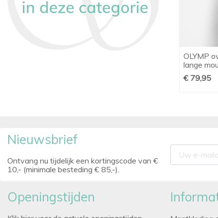
Ledûb shirt modern fit bloemenprint
OLYMP ov

Snel bekijken
extra lange mouw
lange mo
€ 70,05
€ 95,00
€ 79,95
Nieuwsbrief
Ontvang nu tijdelijk een kortingscode van €
10,- (minimale besteding € 85,-).
Openingstijden
Informat