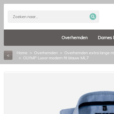
Overhemden
Dames 
Home
Overhemden
Overhemden extra lange 
<
OLYMP Luxor modern fit blauw ML7