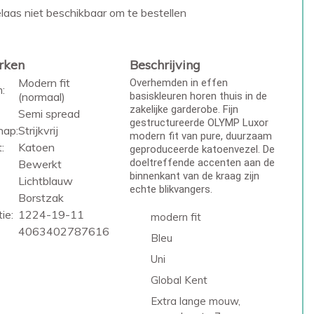
laas niet beschikbaar om te bestellen
rken
Beschrijving
Modern fit
Overhemden in effen
:
(normaal)
basiskleuren horen thuis in de
zakelijke garderobe. Fijn
Semi spread
gestructureerde OLYMP Luxor
hap:
Strijkvrij
modern fit van pure, duurzaam
:
Katoen
geproduceerde katoenvezel. De
doeltreffende accenten aan de
Bewerkt
binnenkant van de kraag zijn
Lichtblauw
echte blikvangers.
Borstzak
ie:
1224-19-11
modern fit
4063402787616
Bleu
Uni
Global Kent
Extra lange mouw,