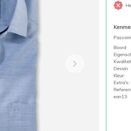
He
Kenme
Pasvorm
Boord:
Eigensc
Kwaliteit
Next
Dessin:
Kleur:
Extra's:
Referent
ean13: