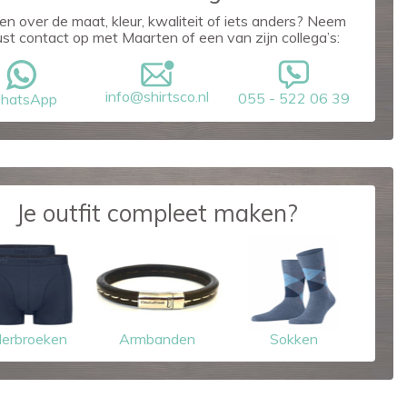
en over de maat, kleur, kwaliteit of iets anders? Neem
ust contact op met Maarten of een van zijn collega’s:
info@shirtsco.nl
055 - 522 06 39
hatsApp
Je outfit compleet maken?
erbroeken
Armbanden
Sokken