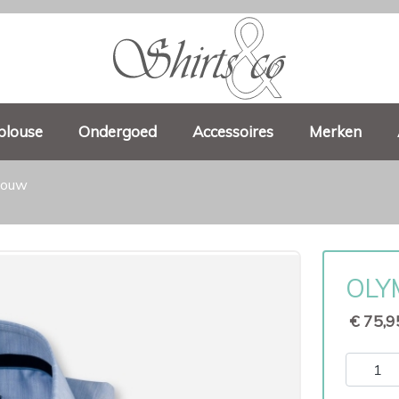
blouse
Ondergoed
Accessoires
Merken
mouw
OLYM
€ 75,9