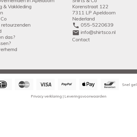
overhemden in Apeldoorn
Shirts & Co
ng & Vakkleding
Korenstraat 122
en
7311 LP Apeldoorn
 Co
Nederland
g retourzenden
phone
055-5220639
d
mail
info@shirtsco.nl
een das?
Contact
issen?
verhemd
Snel gel
Privacy verklaring
|
Leveringsvoorwaarden