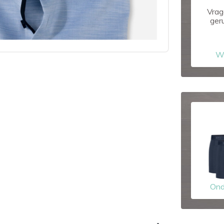
Vrag
ger
W
Ond