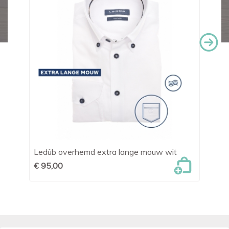
Ledûb overhemd extra lange mouw wit
OL
€ 95,00
€ 