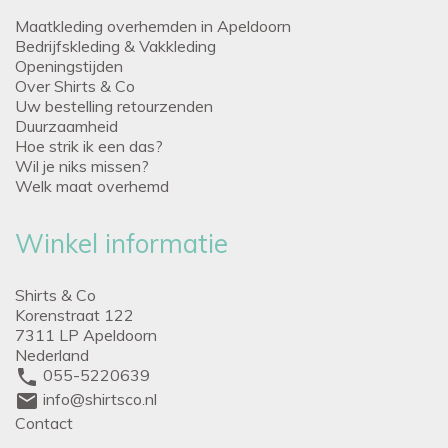
Maatkleding overhemden in Apeldoorn
Bedrijfskleding & Vakkleding
Openingstijden
Over Shirts & Co
Uw bestelling retourzenden
Duurzaamheid
Hoe strik ik een das?
Wil je niks missen?
Welk maat overhemd
Winkel informatie
Shirts & Co
Korenstraat 122
7311 LP Apeldoorn
Nederland
phone
055-5220639
mail
info@shirtsco.nl
Contact