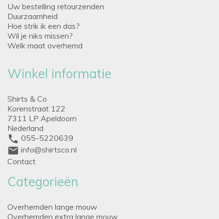
Uw bestelling retourzenden
Duurzaamheid
Hoe strik ik een das?
Wil je niks missen?
Welk maat overhemd
Winkel informatie
Shirts & Co
Korenstraat 122
7311 LP Apeldoorn
Nederland
phone
055-5220639
mail
info@shirtsco.nl
Contact
Categorieën
Overhemden lange mouw
Overhemden extra lange mouw