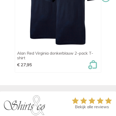
t
Alan Red Virginia donkerblauw 2-pack T-
Te
shirt
€ 
€ 27,95
Bekijk alle reviews