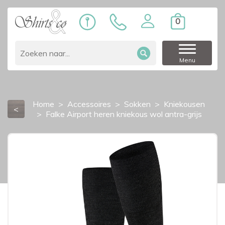
0
Menu
Home
Accessoires
Sokken
Kniekousen
<
Falke Airport heren kniekous wol antra-grijs