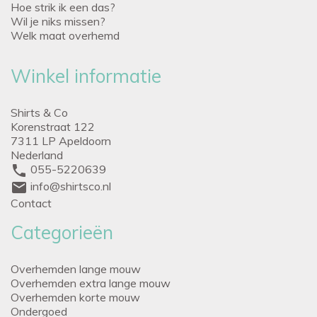
Hoe strik ik een das?
Wil je niks missen?
Welk maat overhemd
Winkel informatie
Shirts & Co
Korenstraat 122
7311 LP Apeldoorn
Nederland
phone
055-5220639
mail
info@shirtsco.nl
Contact
Categorieën
Overhemden lange mouw
Overhemden extra lange mouw
Overhemden korte mouw
Ondergoed