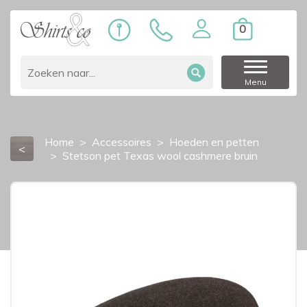
0
Menu
Home
Accessoires
Hoeden en petten
<
Stetson pet Texas wool cashmere bruin