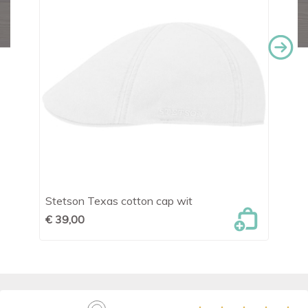
Stetson Texas cotton cap wit
St
€ 39,00
€ 