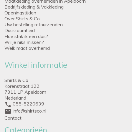
Maatkleding overhemden in Apeldoorn
Bedrijfskleding & Vakkleding
Openingstijden
Over Shirts & Co
Uw bestelling retourzenden
Duurzaamheid
Hoe strik ik een das?
Wil je niks missen?
Welk maat overhemd
Winkel informatie
Shirts & Co
Korenstraat 122
7311 LP Apeldoorn
Nederland
phone
055-5220639
mail
info@shirtsco.nl
Contact
Categorieën