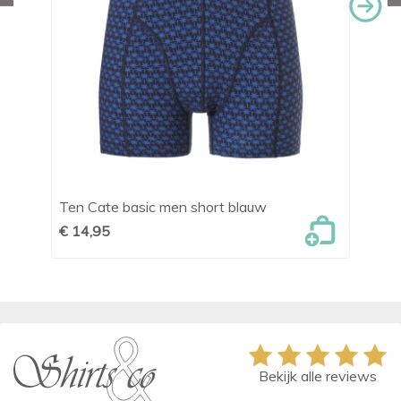
Ten Cate basic men short blauw
Te
€ 14,95
€ 
Bekijk alle reviews