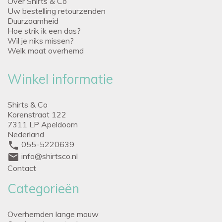
Over Shirts & Co
Uw bestelling retourzenden
Duurzaamheid
Hoe strik ik een das?
Wil je niks missen?
Welk maat overhemd
Winkel informatie
Shirts & Co
Korenstraat 122
7311 LP Apeldoorn
Nederland
phone
055-5220639
mail
info@shirtsco.nl
Contact
Categorieën
Overhemden lange mouw