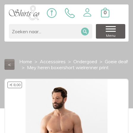
0
Menu
Home
Accessoires
Ondergoed
Goeie deal!
<
Mey heren boxershort wielrenner print
-€ 8,00