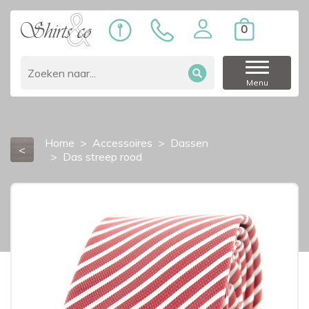
0
Menu
Home
Accessoires
Dassen
<
Das streep rood