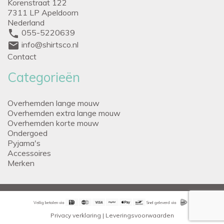
Korenstraat 122
7311 LP Apeldoorn
Nederland
phone
055-5220639
mail
info@shirtsco.nl
Contact
Categorieën
Overhemden lange mouw
Overhemden extra lange mouw
Overhemden korte mouw
Ondergoed
Pyjama's
Accessoires
Merken
Veilig betalen via
Snel geleverd via
Privacy verklaring
|
Leveringsvoorwaarden