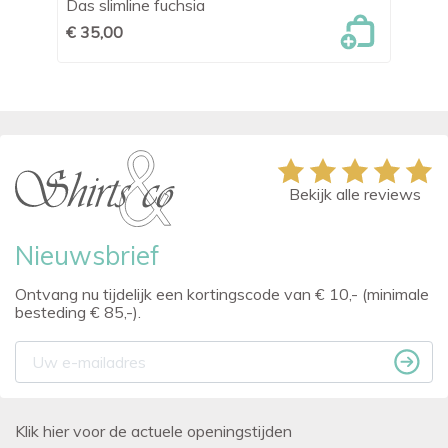
Das slimline fuchsia
Da
€ 35,00
€ 
Bekijk alle reviews
Nieuwsbrief
Ontvang nu tijdelijk een kortingscode van € 10,- (minimale
besteding € 85,-).
Klik hier voor de actuele openingstijden