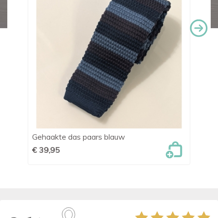
Gehaakte das paars blauw
Da
€ 39,95
€ 