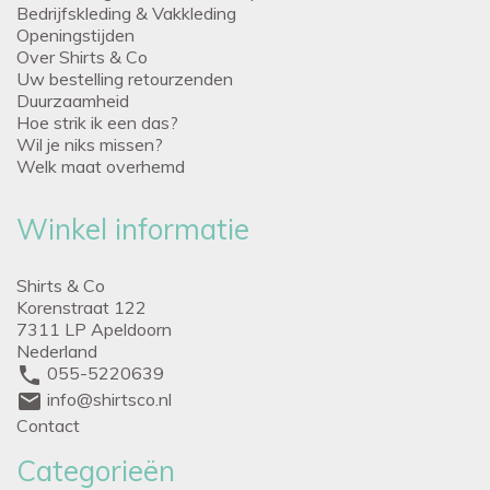
Bedrijfskleding & Vakkleding
Openingstijden
Over Shirts & Co
Uw bestelling retourzenden
Duurzaamheid
Hoe strik ik een das?
Wil je niks missen?
Welk maat overhemd
Winkel informatie
Shirts & Co
Korenstraat 122
7311 LP Apeldoorn
Nederland
phone
055-5220639
mail
info@shirtsco.nl
Contact
Categorieën