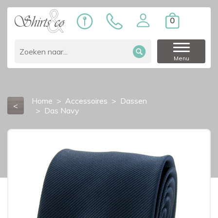
0
Menu
Home
Accessoires
Dassen
<
Das Navy