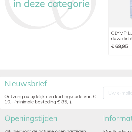
Ledûb modern fit luxury knit zwart
OLYMP Lux

Snel bekijken
down lich
€ 99,95
€ 69,95
Nieuwsbrief
Ontvang nu tijdelijk een kortingscode van €
10,- (minimale besteding € 85,-).
Openingstijden
Informat
Klik hier voor de actuele openingstijden
Maatkleding 