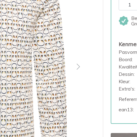
Be
Gr
Kenme
Pasvorm
Boord:
Kwaliteit
Next
Dessin:
Kleur:
Extra's:
Referent
ean13: