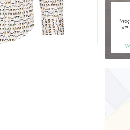
Vrag
ger
W