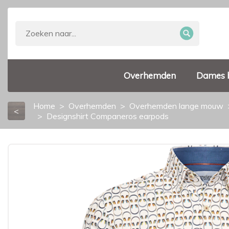
Overhemden
Dames 
Home
Overhemden
Overhemden lange mouw
<
Designshirt Companeros earpods