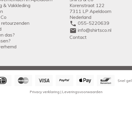
ng & Vakkleding
Korenstraat 122
en
7311 LP Apeldoorn
 Co
Nederland
g retourzenden
phone
055-5220639
d
mail
info@shirtsco.nl
een das?
Contact
issen?
verhemd
Snel gel
Privacy verklaring
|
Leveringsvoorwaarden