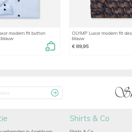
or modern fit button
OLYMP Luxor modern fit desi

Snel bekijken

Snel bekijken
tblauw
blauw
€ 89,95
ie
Shirts & Co
overhemden in Apeldoorn
Shirts & Co