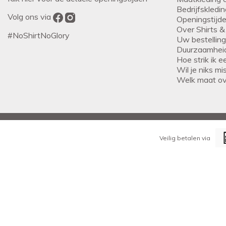
Bedrijfskledi
Volg ons via
Openingstijd
Over Shirts &
#NoShirtNoGlory
Uw bestellin
Duurzaamhei
Hoe strik ik 
Wil je niks m
Welk maat o
Veilig betalen via