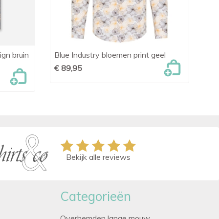
gn bruin
Blue Industry bloemen print geel
OL

Snel bekijken
€ 89,95
€ 
Bekijk alle reviews
Categorieën
Overhemden lange mouw