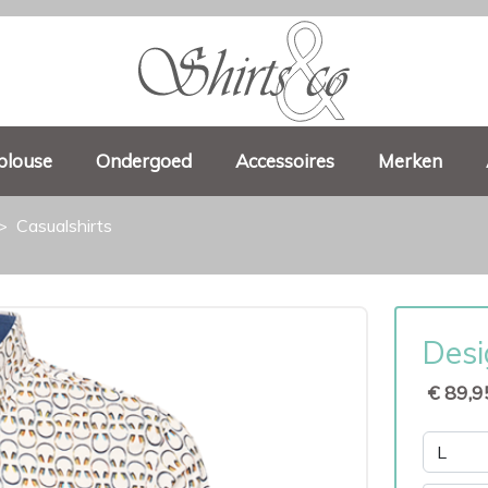
blouse
Ondergoed
Accessoires
Merken
Casualshirts
Desi
€ 89,9