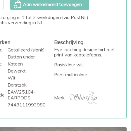
Aan winkelmand toevoegen
zorging in 1 tot 2 werkdagen (via PostNL)
atis verzending in NL
rken
Beschrijving
Eye catching designshirt met
:
Getailleerd (slank)
print van koptelefoons.
Button under
:
Katoen
Basiskleur wit.
Bewerkt
Print multicolour.
Wit
Borstzak
EAW25104-
ie:
Merk
EARPODS
7448111993980