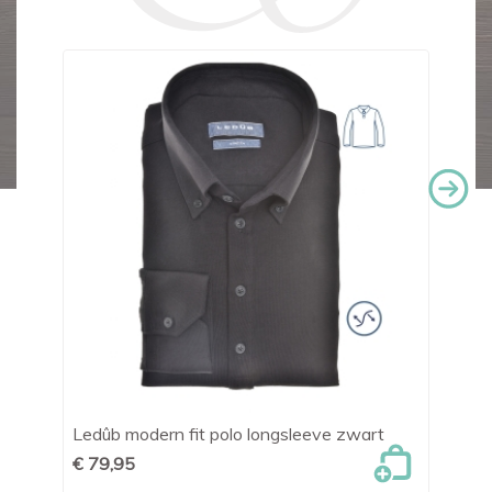
Ledûb modern fit polo longsleeve zwart
Le
€ 79,95
€ 