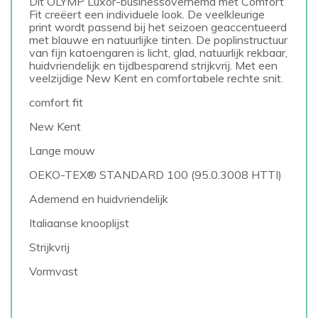
Dit OLYMP Luxor-businessoverhemd met Comfort
Fit creëert een individuele look. De veelkleurige
print wordt passend bij het seizoen geaccentueerd
met blauwe en natuurlijke tinten. De poplinstructuur
van fijn katoengaren is licht, glad, natuurlijk rekbaar,
huidvriendelijk en tijdbesparend strijkvrij. Met een
veelzijdige New Kent en comfortabele rechte snit.
comfort fit
New Kent
Lange mouw
OEKO-TEX® STANDARD 100 (95.0.3008 HTTI)
Ademend en huidvriendelijk
Italiaanse knooplijst
Strijkvrij
Vormvast