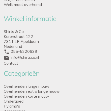
Welk maat overhemd
Winkel informatie
Shirts & Co
Korenstraat 122
7311 LP Apeldoorn
Nederland
phone
055-5220639
mail
info@shirtsco.nl
Contact
Categorieën
Overhemden lange mouw
Overhemden extra lange mouw
Overhemden korte mouw
Ondergoed
Pyjama's
Accessoires