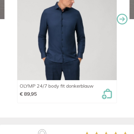
OLYMP 24/7 body fit donkerblauw
OL
€ 89,95
€ 