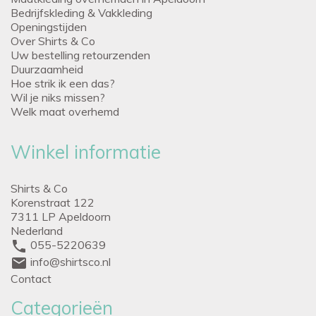
Bedrijfskleding & Vakkleding
Openingstijden
Over Shirts & Co
Uw bestelling retourzenden
Duurzaamheid
Hoe strik ik een das?
Wil je niks missen?
Welk maat overhemd
Winkel informatie
Shirts & Co
Korenstraat 122
7311 LP Apeldoorn
Nederland
phone
055-5220639
mail
info@shirtsco.nl
Contact
Categorieën