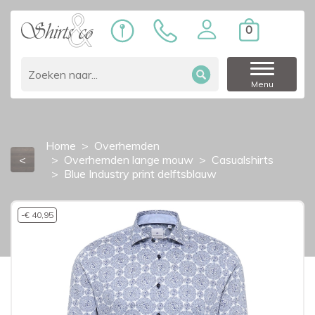
0
Menu
Home
Overhemden
<
Overhemden lange mouw
Casualshirts
Blue Industry print delftsblauw
-€ 40,95