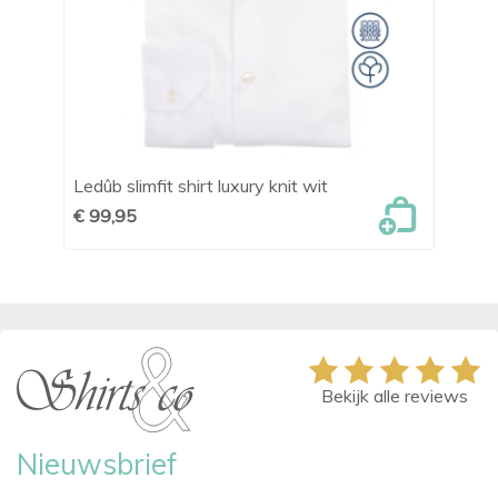
Ledûb slimfit shirt luxury knit wit
OL
€ 99,95
€ 
Bekijk alle reviews
Nieuwsbrief