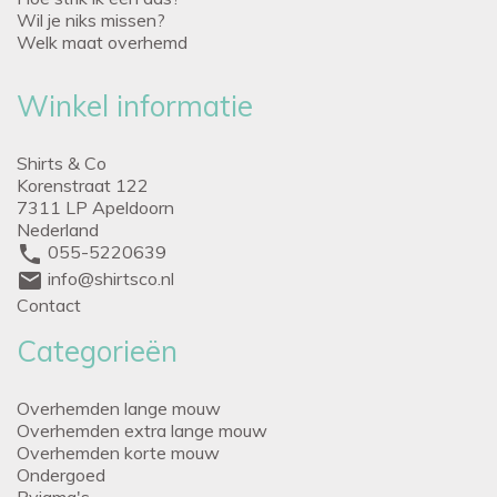
Wil je niks missen?
Welk maat overhemd
Winkel informatie
Shirts & Co
Korenstraat 122
7311 LP Apeldoorn
Nederland
phone
055-5220639
mail
info@shirtsco.nl
Contact
Categorieën
Overhemden lange mouw
Overhemden extra lange mouw
Overhemden korte mouw
Ondergoed
Pyjama's