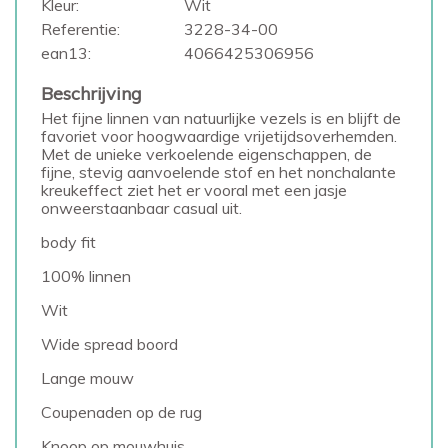
Kleur:
Wit
Referentie:
3228-34-00
ean13:
4066425306956
Beschrijving
Het fijne linnen van natuurlijke vezels is en blijft de
favoriet voor hoogwaardige vrijetijdsoverhemden.
Met de unieke verkoelende eigenschappen, de
fijne, stevig aanvoelende stof en het nonchalante
kreukeffect ziet het er vooral met een jasje
onweerstaanbaar casual uit.
body fit
100% linnen
Wit
Wide spread boord
Lange mouw
Coupenaden op de rug
Knoop op mouwhuis