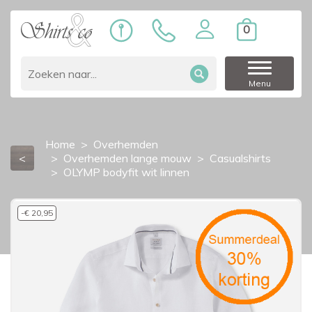
0
Menu
Home
Overhemden
<
Overhemden lange mouw
Casualshirts
OLYMP bodyfit wit linnen
-€ 20,95