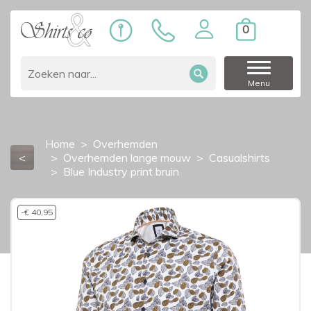
0
Menu
Home
Overhemden
<
Overhemden lange mouw
Casualshirts
Blue Industry print bruin
-€ 40,95