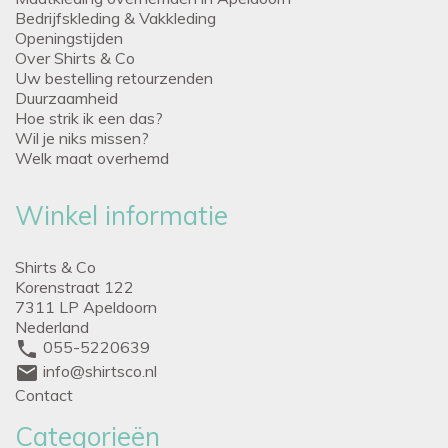
Bedrijfskleding & Vakkleding
Openingstijden
Over Shirts & Co
Uw bestelling retourzenden
Duurzaamheid
Hoe strik ik een das?
Wil je niks missen?
Welk maat overhemd
Winkel informatie
Shirts & Co
Korenstraat 122
7311 LP Apeldoorn
Nederland
phone
055-5220639
mail
info@shirtsco.nl
Contact
Categorieën