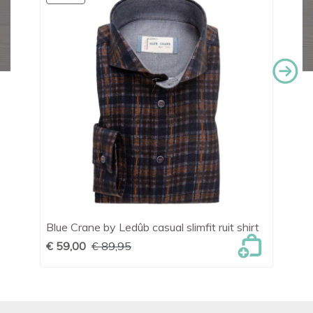
Blue Crane by Ledûb casual slimfit ruit shirt
Le
€ 59,00
€ 89,95
€ 