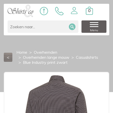
0
Menu
Home
Overhemden
<
Overhemden lange mouw
Casualshirts
Blue Industry print zwart