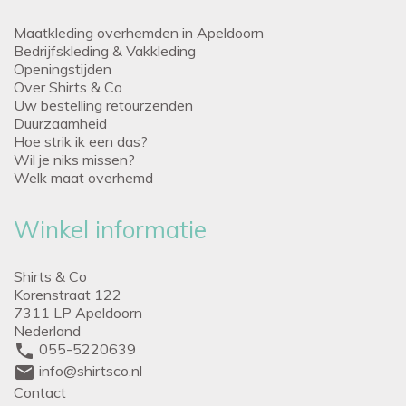
Maatkleding overhemden in Apeldoorn
Bedrijfskleding & Vakkleding
Openingstijden
Over Shirts & Co
Uw bestelling retourzenden
Duurzaamheid
Hoe strik ik een das?
Wil je niks missen?
Welk maat overhemd
Winkel informatie
Shirts & Co
Korenstraat 122
7311 LP Apeldoorn
Nederland
phone
055-5220639
mail
info@shirtsco.nl
Contact