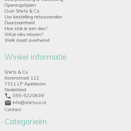
Openingstijden
Over Shirts & Co
Uw bestelling retourzenden
Duurzaamheid
Hoe strik ik een das?
Wil je niks missen?
Welk maat overhemd
Winkel informatie
Shirts & Co
Korenstraat 122
7311 LP Apeldoorn
Nederland
phone
055-5220639
mail
info@shirtsco.nl
Contact
Categorieën