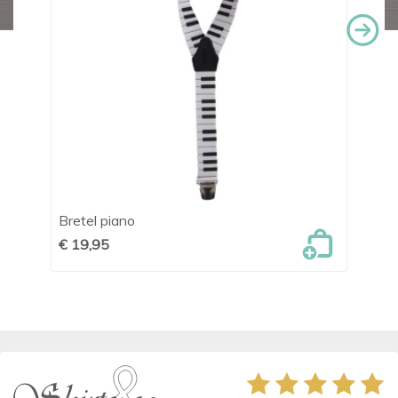
Bretel piano
Br
€ 19,95
€ 