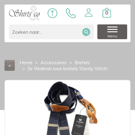
0
Menu
Home
Accessoires
Bretels
<
Sir Redman luxe bretels Sturdy Stitch