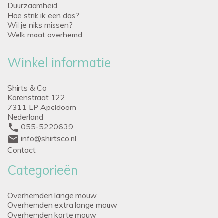
Duurzaamheid
Hoe strik ik een das?
Wil je niks missen?
Welk maat overhemd
Winkel informatie
Shirts & Co
Korenstraat 122
7311 LP Apeldoorn
Nederland
phone
055-5220639
mail
info@shirtsco.nl
Contact
Categorieën
Overhemden lange mouw
Overhemden extra lange mouw
Overhemden korte mouw