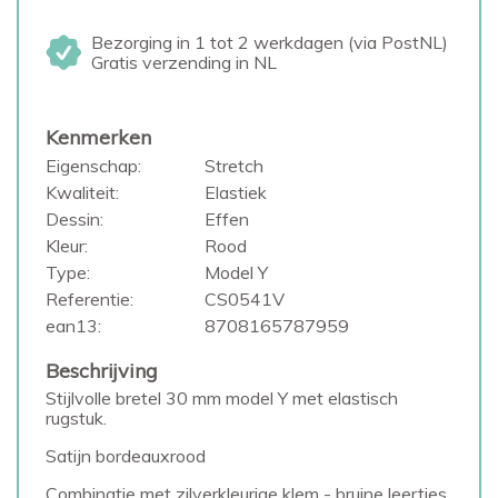
Bezorging in 1 tot 2 werkdagen (via PostNL)
Gratis verzending in NL
Kenmerken
Eigenschap:
Stretch
Kwaliteit:
Elastiek
Dessin:
Effen
Kleur:
Rood
Type:
Model Y
Referentie:
CS0541V
ean13:
8708165787959
Beschrijving
Stijlvolle bretel 30 mm model Y met elastisch
rugstuk.
Satijn bordeauxrood
Combinatie met zilverkleurige klem - bruine leertjes