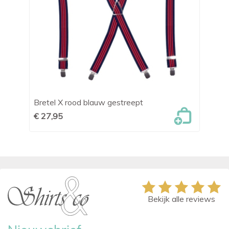
Bretel X rood blauw gestreept
Br
€ 27,95
€ 
Bekijk alle reviews