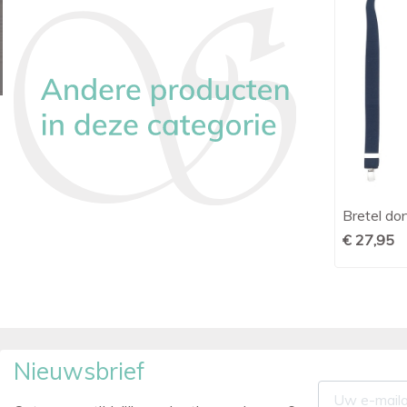
Bretel bordeauxrood model Y streep
Bretel do

Snel bekijken
35 mm
€ 27,95
€ 24,95
Nieuwsbrief