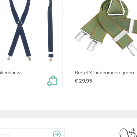
nkerblauw
Bretel X Lindenmann groen

Snel bekijken

Snel bekijken
€ 29,95