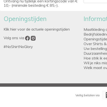
Ontvang nu tijdelijk een kortingscode van €
10,- (minimale besteding € 85,-).
Openingstijden
Informat
Klik hier voor de actuele openingstijden
Maatkleding 
Bedrijfskledi
Volg ons via
Openingstijd
Over Shirts &
#NoShirtNoGlory
Uw bestellin
Duurzaamhei
Hoe strik ik 
Wil je niks m
Welk maat o
Veilig betalen via