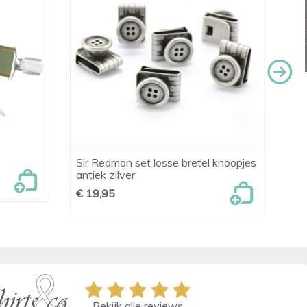
Sir Redman set losse bretel knoopjes
Br

Snel bekijken
antiek zilver
st
€ 19,95
€ 
Bekijk alle reviews