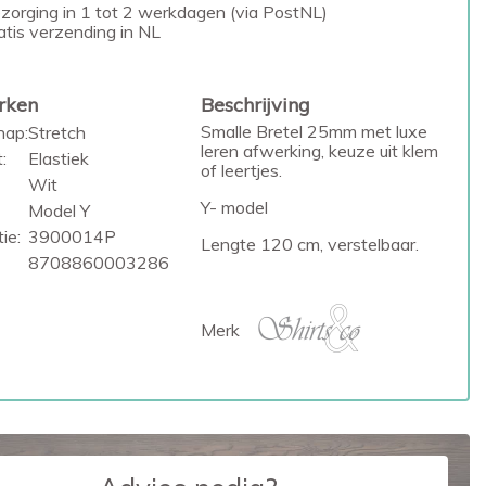
zorging in 1 tot 2 werkdagen (via PostNL)
atis verzending in NL
rken
Beschrijving
Smalle Bretel 25mm met luxe
hap:
Stretch
leren afwerking, keuze uit klem
:
Elastiek
of leertjes.
Wit
Y- model
Model Y
ie:
3900014P
Lengte 120 cm, verstelbaar.
8708860003286
Merk