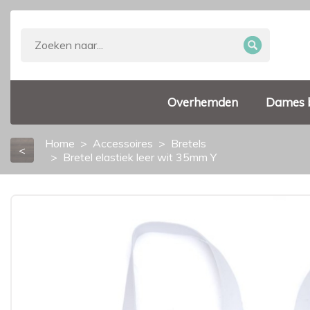
Overhemden
Dames 
Home
Accessoires
Bretels
<
Bretel elastiek leer wit 35mm Y