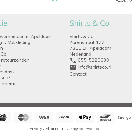
ie
Shirts & Co
overhemden in Apeldoorn
Shirts & Co
ng & Vakkleding
Korenstraat 122
en
7311 LP Apeldoorn
 Co
Nederland
g retourzenden
phone
055-5220639
d
mail
info@shirtsco.nl
een das?
Contact
issen?
verhemd
Snel gel
Privacy verklaring
|
Leveringsvoorwaarden