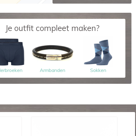
Je outfit compleet maken?
erbroeken
Armbanden
Sokken