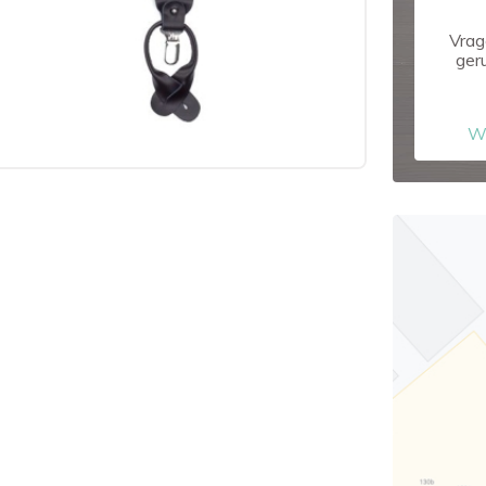
Vrag
ger
W