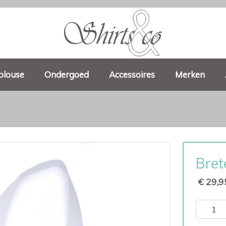
blouse
Ondergoed
Accessoires
Merken
Bret
€ 29,9