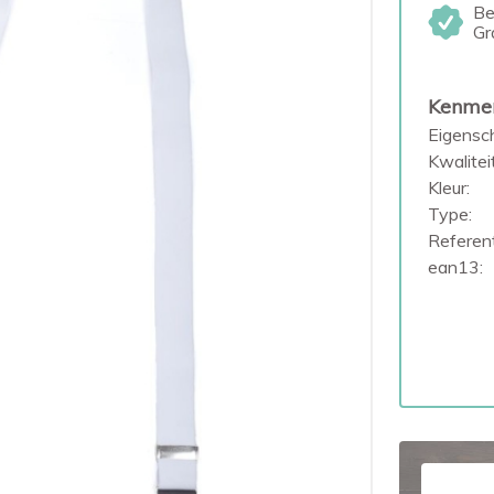
Be
Gr
Kenme
Eigensc
Kwaliteit
Kleur:
Type:
Referent
ean13: