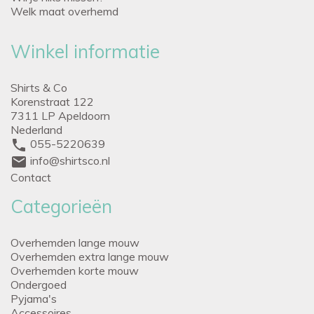
Welk maat overhemd
Winkel informatie
Shirts & Co
Korenstraat 122
7311 LP Apeldoorn
Nederland
phone
055-5220639
mail
info@shirtsco.nl
Contact
Categorieën
Overhemden lange mouw
Overhemden extra lange mouw
Overhemden korte mouw
Ondergoed
Pyjama's
Accessoires