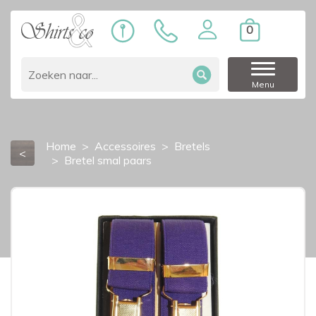
0
Menu
Home
Accessoires
Bretels
<
Bretel smal paars