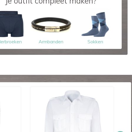
Je outfit compleet maken?
erbroeken
Armbanden
Sokken