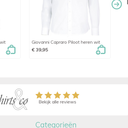
wit
Giovanni Capraro Piloot heren wit
Da

Snel bekijken
€ 39,95
€ 
Bekijk alle reviews
Categorieën