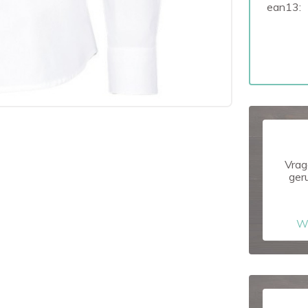
ean13:
Vrag
ger
W