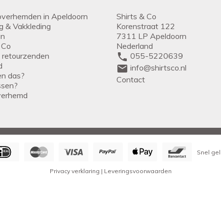
overhemden in Apeldoorn
Shirts & Co
ng & Vakkleding
Korenstraat 122
en
7311 LP Apeldoorn
 Co
Nederland
g retourzenden
phone
055-5220639
d
mail
info@shirtsco.nl
een das?
Contact
issen?
verhemd
Snel gel
Privacy verklaring
|
Leveringsvoorwaarden