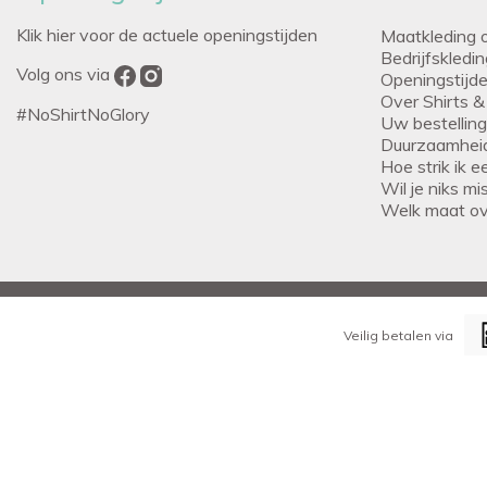
Klik hier voor de actuele openingstijden
Maatkleding 
Bedrijfskledi
Volg ons via
Openingstijd
Over Shirts &
#NoShirtNoGlory
Uw bestellin
Duurzaamhei
Hoe strik ik 
Wil je niks m
Welk maat o
Veilig betalen via