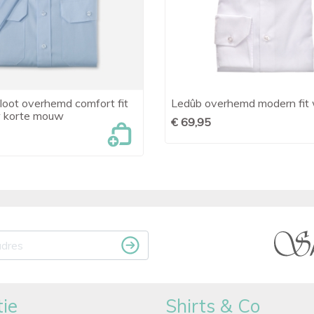
oot overhemd comfort fit
Ledûb overhemd modern fit 

Snel bekijken

Snel bekijken
w korte mouw
€ 69,95
ie
Shirts & Co