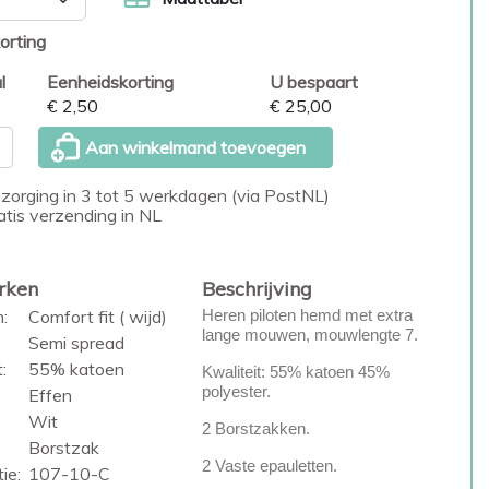
orting
l
Eenheidskorting
U bespaart
€ 2,50
€ 25,00
Aan winkelmand toevoegen
zorging in 3 tot 5 werkdagen (via PostNL)
atis verzending in NL
rken
Beschrijving
:
Comfort fit ( wijd)
Heren piloten hemd met extra
lange mouwen, mouwlengte 7.
Semi spread
:
55% katoen
Kwaliteit: 55% katoen 45%
polyester.
Effen
Wit
2 Borstzakken.
Borstzak
2 Vaste epauletten.
ie:
107-10-C