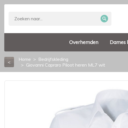
Overhemden
Dames 
Home
Bedrijfskleding
<
Giovanni Capraro Piloot heren ML7 wit