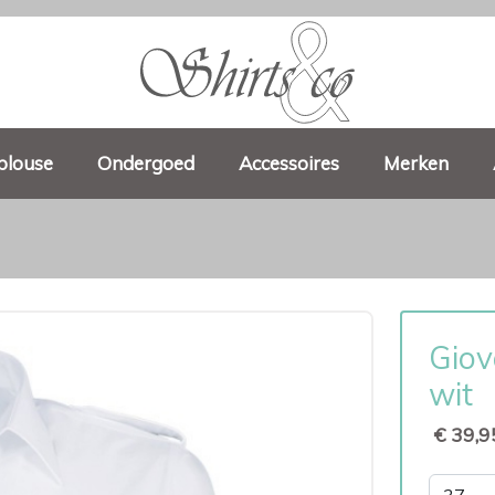
blouse
Ondergoed
Accessoires
Merken
Giov
wit
€ 39,9