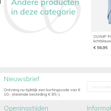
Giovanni Capraro Piloot Heren blauw
OLYMP Pil

Snel bekijken
mouwlengte 7
lichtblau
€ 39,95
€ 56,95
Nieuwsbrief
Ontvang nu tijdelijk een kortingscode van €
10,- (minimale besteding € 85,-).
Openingstijden
Informat