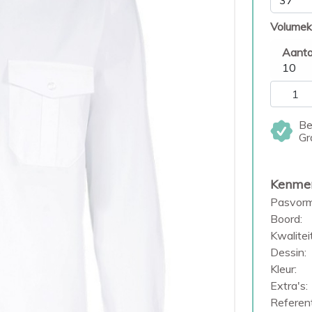
Volumek
Aanta
10
Be
Gr
Kenme
Pasvorm
Boord:
Kwaliteit
Dessin:
Kleur:
Extra's:
Referent