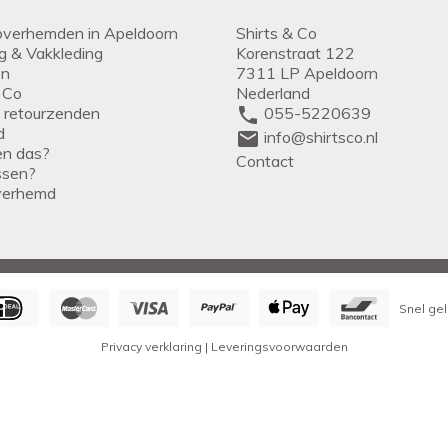
overhemden in Apeldoorn
Shirts & Co
ng & Vakkleding
Korenstraat 122
en
7311 LP Apeldoorn
 Co
Nederland
g retourzenden
phone
055-5220639
d
mail
info@shirtsco.nl
een das?
Contact
issen?
verhemd
Snel gel
Privacy verklaring
|
Leveringsvoorwaarden