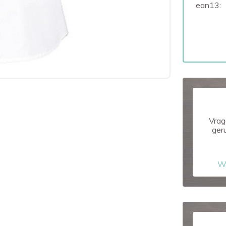
ean13:
Vrag
ger
W