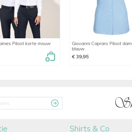
mes Piloot korte mouw
Giovanni Capraro Piloot da

Snel bekijken

Snel bekijken
blauw
€ 39,95
ie
Shirts & Co