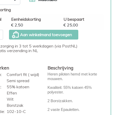
orting
l
Eenheidskorting
U bespaart
€ 2,50
€ 25,00
Aan winkelmand toevoegen
zorging in 3 tot 5 werkdagen (via PostNL)
atis verzending in NL
rken
Beschrijving
:
Comfort fit ( wijd)
Heren piloten hemd met korte
mouwen.
Semi spread
:
55% katoen
Kwaliteit: 55% katoen 45%
polyester.
Effen
Wit
2 Borstzakken.
Borstzak
2 vaste Epauletten.
ie:
102-10-C