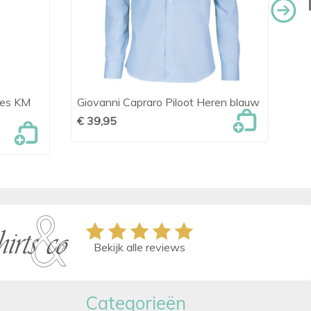
mes KM
Giovanni Capraro Piloot Heren blauw
Da

Snel bekijken
€ 39,95
€ 
Bekijk alle reviews
Categorieën