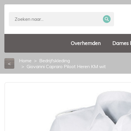
Overhemden
Dames 
Home
Bedrijfskleding
<
Giovanni Capraro Piloot Heren KM wit