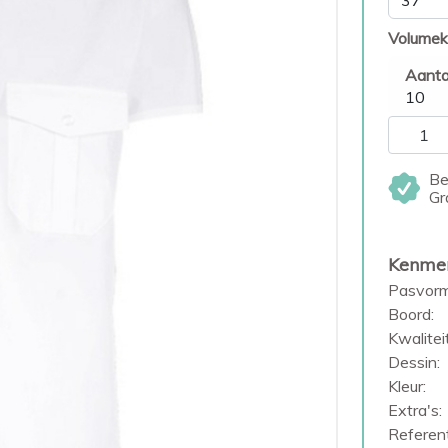
Volumek
Aanta
10
Be
Gr
Kenme
Pasvorm
Boord:
Kwaliteit
Dessin:
Kleur:
Extra's:
Referent