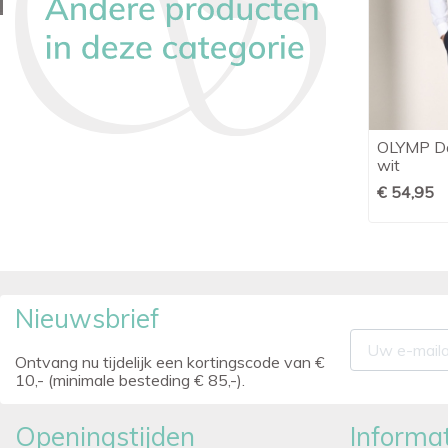
OLYMP Piloot overhemd comfort fit
OLYMP Da

Snel bekijken
lichtblauw korte mouw
wit
€ 56,95
€ 54,95
Nieuwsbrief
Ontvang nu tijdelijk een kortingscode van €
10,- (minimale besteding € 85,-).
Openingstijden
Informat