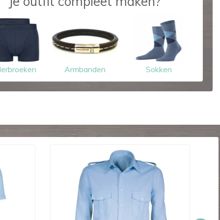
Je outfit compleet maken?
erbroeken
Armbanden
Sokken