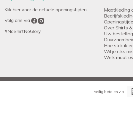
Klik hier voor de actuele openingstijden
Maatkleding 
Bedrijfskledi
Volg ons via
Openingstijd
Over Shirts &
#NoShirtNoGlory
Uw bestellin
Duurzaamhei
Hoe strik ik 
Wil je niks m
Welk maat o
Veilig betalen via