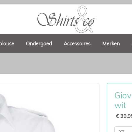
blouse
Ondergoed
Accessoires
Merken
Giov
wit
€ 39,9