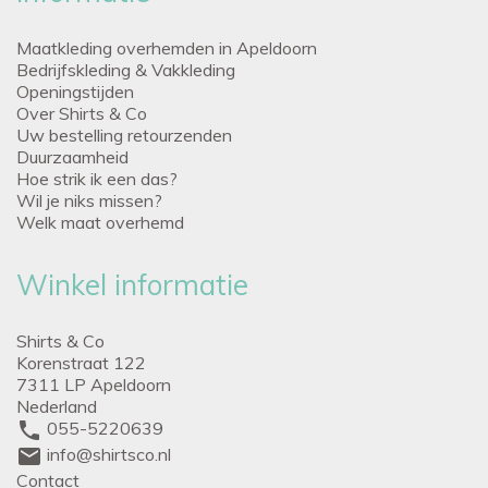
Maatkleding overhemden in Apeldoorn
Bedrijfskleding & Vakkleding
Openingstijden
Over Shirts & Co
Uw bestelling retourzenden
Duurzaamheid
Hoe strik ik een das?
Wil je niks missen?
Welk maat overhemd
Winkel informatie
Shirts & Co
Korenstraat 122
7311 LP Apeldoorn
Nederland
phone
055-5220639
mail
info@shirtsco.nl
Contact