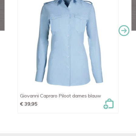
Giovanni Capraro Piloot dames blauw
Da
€ 39,95
€ 