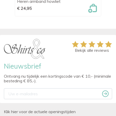
Heren armband howliet
he
€ 24,95
€ 
Bekijk alle reviews
Nieuwsbrief
Ontvang nu tijdelijk een kortingscode van € 10,- (minimale
besteding € 85,-).
Klik hier voor de actuele openingstijden