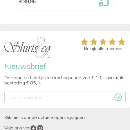
€ 39,95
€ 
Bekijk alle reviews
Nieuwsbrief
Ontvang nu tijdelijk een kortingscode van € 10,- (minimale
besteding € 85,-).
Klik hier voor de actuele openingstijden
Volg ons via