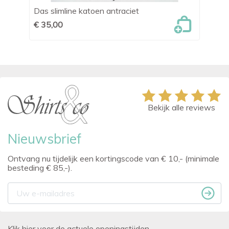
Das slimline katoen antraciet
Pa
€ 35,00
€ 
Bekijk alle reviews
Nieuwsbrief
Ontvang nu tijdelijk een kortingscode van € 10,- (minimale
besteding € 85,-).
Klik hier voor de actuele openingstijden