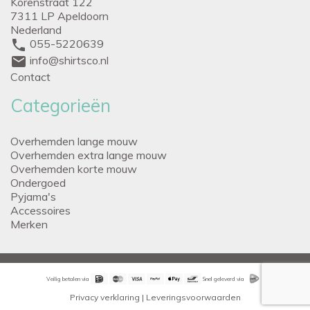
Korenstraat 122
7311 LP Apeldoorn
Nederland
phone
055-5220639
mail
info@shirtsco.nl
Contact
Categorieën
Overhemden lange mouw
Overhemden extra lange mouw
Overhemden korte mouw
Ondergoed
Pyjama's
Accessoires
Merken
Veilig betalen via
Snel geleverd via
Privacy verklaring
|
Leveringsvoorwaarden