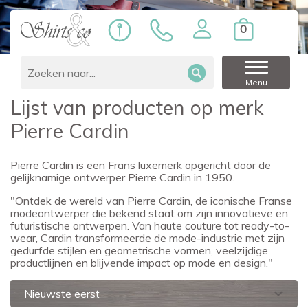
0
Home
Merken
Pierre Cardin
Menu
Lijst van producten op merk
Pierre Cardin
Pierre Cardin is een Frans luxemerk opgericht door de
gelijknamige ontwerper Pierre Cardin in 1950.
"Ontdek de wereld van Pierre Cardin, de iconische Franse
modeontwerper die bekend staat om zijn innovatieve en
futuristische ontwerpen. Van haute couture tot ready-to-
wear, Cardin transformeerde de mode-industrie met zijn
gedurfde stijlen en geometrische vormen, veelzijdige
productlijnen en blijvende impact op mode en design."
expand_more
Nieuwste eerst