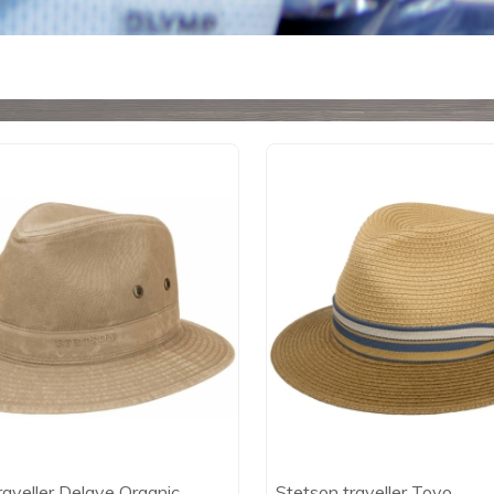
aveller Delave Organic
Stetson traveller Toyo