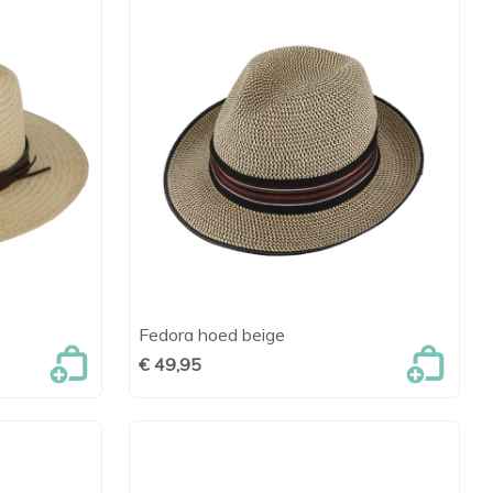
Fedora hoed beige
en

Snel bekijken
€ 49,95