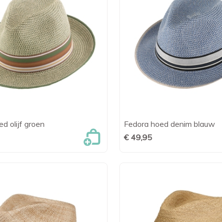
d olijf groen
Fedora hoed denim blauw

Snel bekijken

Snel bekijk
€ 49,95