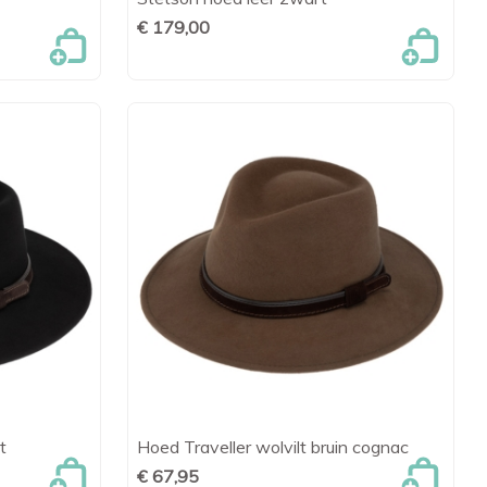
en

Snel bekijken
€ 179,00
t
Hoed Traveller wolvilt bruin cognac
en

Snel bekijken
€ 67,95