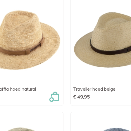
raffia hoed natural
Traveller hoed beige

Snel bekijken

Snel bekijk
€ 49,95