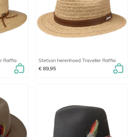
r Raffia
Stetson herenhoed Traveller Raffia
en

Snel bekijken
€ 89,95