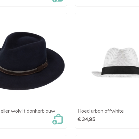
ller wolvilt donkerblauw
Hoed urban offwhite

Snel bekijken

Snel bekijk
€ 34,95