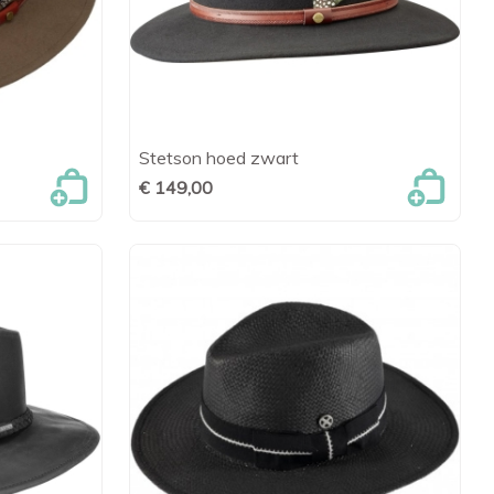
Stetson hoed zwart
en

Snel bekijken
€ 149,00