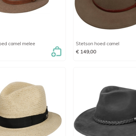
oed camel melee
Stetson hoed camel

Snel bekijken

Snel bekijk
€ 149,00