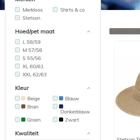
Merkloos
Shirts & co
Stetson
Hoed/pet maat
L 58/59
M 57/58
S 55/56
XL 60/61
XXL 62/63
Kleur
Beige
Blauw
Bruin
Donkerblauw
Groen
Zwart
Kwaliteit
Stetson Tr