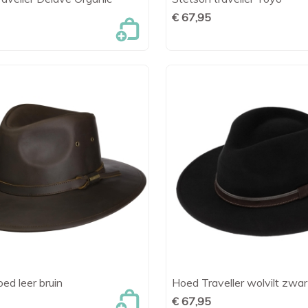

Snel bekijken

Snel bekijk
€ 67,95
ed leer bruin
Hoed Traveller wolvilt zwar

Snel bekijken

Snel bekijk
€ 67,95