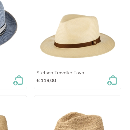
Stetson Traveller Toyo
en

Snel bekijken
€ 119,00