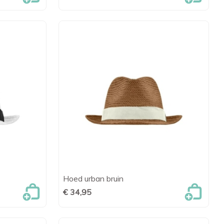
Hoed urban bruin
en

Snel bekijken
€ 34,95