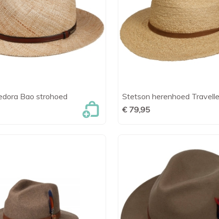
edora Bao strohoed
Stetson herenhoed Travelle

Snel bekijken

Snel bekijk
€ 79,95